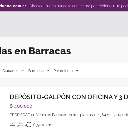
ldueno.com.ar
- DirectoalDueño nunca te contactará por teléfono, ni te ped
as en Barracas
Ciudades
Barracas
Por defecto
DEPÓSITO-GALPÓN CON OFICINA Y 3 
$ 400,000
PROPIEDAD en Venta en Barracas en tres plantas. de 384 m2 y superfi
xt
2
5
4
659.00 m