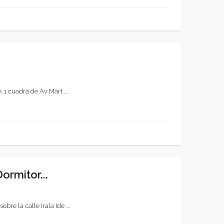
 A 1 cuadra de Av Mart
...
rmitor...
bre la calle Irala Ide
...