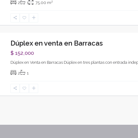
2
2
1
75.00 m
Dúplex en venta en Barracas
$ 152,000
Dúplex en Venta en Barracas Dúplex en tres plantas con entrada inde
xt
2
1