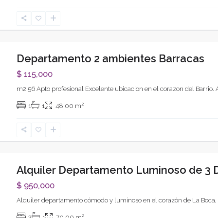
Departamento 2 ambientes Barracas
$ 115,000
m2 56 Apto profesional Excelente ubicacion en el corazon del Barrio.
xt
2
1
1
48.00 m
Alquiler Departamento Luminoso de 3 Do
$ 950,000
Alquiler departamento cómodo y luminoso en el corazón de La Boca, so
xt
2
3
1
70.00 m