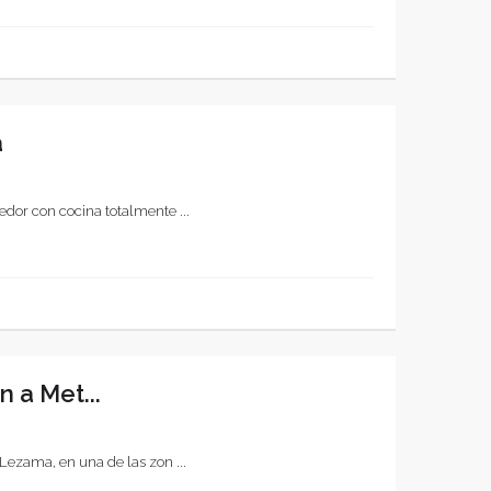
a
edor con cocina totalmente
...
 a Met...
 Lezama, en una de las zon
...