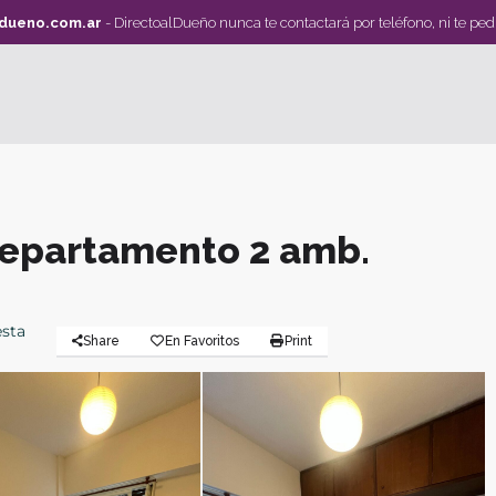
ldueno.com.ar
- DirectoalDueño nunca te contactará por teléfono, ni te ped
Departamento 2 amb.
esta
Share
En Favoritos
Print