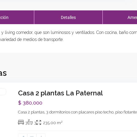
cción
Detalles
Amen
y living comedor, que son luminosos y ventilados. Con cocina, baño comp
 variedad de medios de transporte.
as
Casa 2 plantas La Paternal
ar
$ 380,000
Casa 2 plantas, 3 dormitorios con placares piso techo, piso flotant
Next
2
3
3
235.00 m