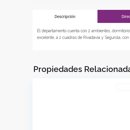
Descripción
Dire
El departamento cuenta con 2 ambientes, dormitorio 
excelente, a 2 cuadras de Rivadavia y Segurola, con
Paternal
,
Ciudad
de
Buenos
Propiedades Relacionad
21
Aires
Compr
Belgrano
,
Previous
Ciudad
de