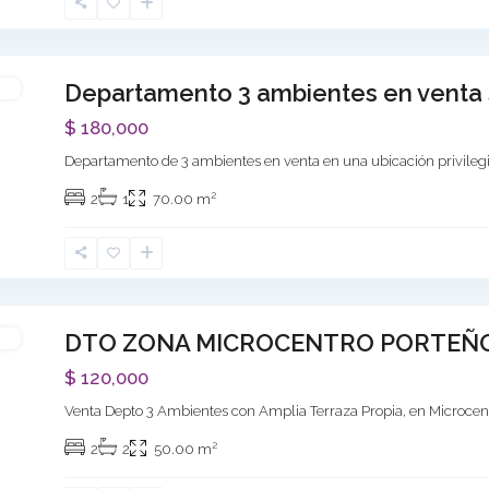
Departamento 3 ambientes en venta so
ar
$ 180,000
Departamento de 3 ambientes en venta en una ubicación privilegi
Next
2
2
1
70.00 m
DTO ZONA MICROCENTRO PORTEÑ
ar
$ 120,000
Venta Depto 3 Ambientes con Amplia Terraza Propia, en Microcen
Next
2
2
2
50.00 m