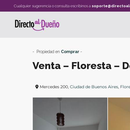
Cualquier sugerencia o consulta escribinos a
soporte@directoa
- Propiedad en
Comprar
-
Venta – Floresta – 
Mercedes 200,
Ciudad de Buenos Aires
,
Flor