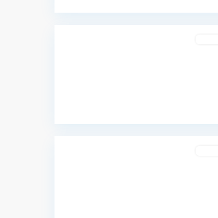
Buenos
9
Aires
Compr
San
Nicolas
,
Previous
Ciudad
de
Buenos
9
Aires
Compr
Previous